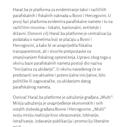
Harač.ba je platforma za evidentiranje taksi i različitih
parafiskalnih i fiskalnih naknada u Bosni i Hercegovini. U
prvoj fazi platforma evidentira parafiskalne namete i to na
različitim nivoima – lokalni, kantonalni, entitetski i
državni. Osnovni cilj Harač.ba platforme je centralizacija
podataka o nametima koji se plaćaju u Bosni i
Hercegovini, a kako bi se unaprijedila fiskalna
transparentnost, ali i stvorile pretpostavke za
smanjivanjem fiskalnog opterećenja. Upravo zbog toga u
okviru baze parafiskalnih nameta postoji dio naziva
“Inicijativa za ukidanje”. U okviru navedenog će se
predstaviti sve aktuelne i potencijalne inicijative, bilo
političke ili zagovaračke, za ukidanjem datog
parafiskalnog nameta.
Osnivač Harač.ba platforme je udruženje građana „Multi“.
Misija udruženja je unaprijeđenje ekonomskih i svih
ostalih sloboda građana Bosne i Hercegovine. „Multi“
svoju misiju realizuje kroz obrazovanje, lobiranje,
istraživanje, izdavanje publikacija i promociju liberalne
misli.