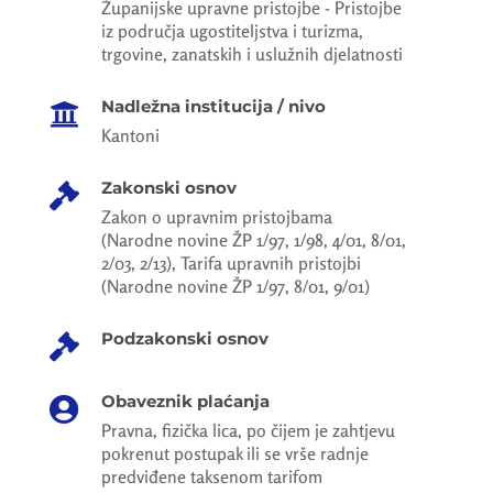
Županijske upravne pristojbe - Pristojbe
iz područja ugostiteljstva i turizma,
trgovine, zanatskih i uslužnih djelatnosti
Nadležna institucija / nivo

Kantoni
Zakonski osnov

Zakon o upravnim pristojbama
(Narodne novine ŽP 1/97, 1/98, 4/01, 8/01,
2/03, 2/13), Tarifa upravnih pristojbi
(Narodne novine ŽP 1/97, 8/01, 9/01)
Podzakonski osnov

Obaveznik plaćanja

Pravna, fizička lica, po čijem je zahtjevu
pokrenut postupak ili se vrše radnje
predviđene taksenom tarifom