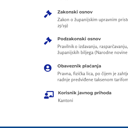
Zakonski osnov

Zakon o županijskim upravnim pris
25/19)
Podzakonski osnov

Pravilnik o izdavanju, rasparčavanju
županijskih biljega (Narodne novine
Obaveznik plaćanja

Pravna, fizička lica, po čijem je zaht
radnje predviđene taksenom tarifo
Korisnik javnog prihoda

Kantoni