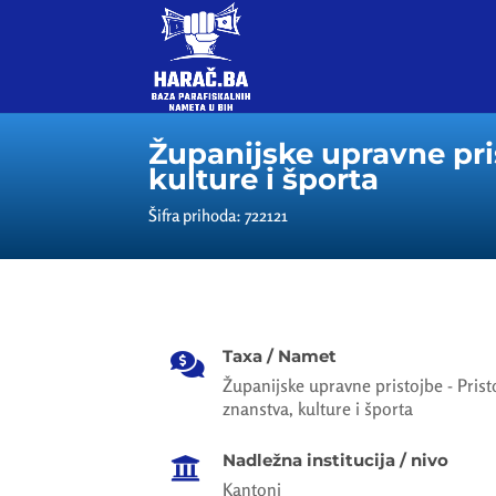
Županijske upravne pris
kulture i športa
Šifra prihoda: 722121
Taxa / Namet

Županijske upravne pristojbe - Prist
znanstva, kulture i športa
Nadležna institucija / nivo

Kantoni