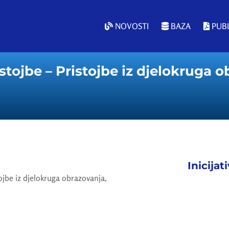
NOVOSTI
BAZA
PUBL
tojbe – Pristojbe iz djelokruga o
Inicijat
ojbe iz djelokruga obrazovanja,