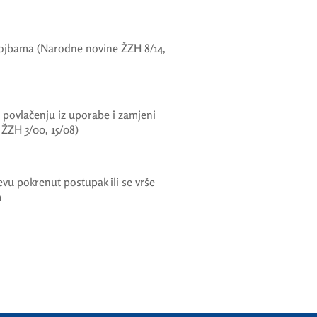
tojbama (Narodne novine ŽZH 8/14,
, povlačenju iz uporabe i zamjeni
 ŽZH 3/00, 15/08)
jevu pokrenut postupak ili se vrše
m