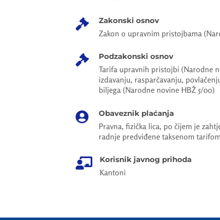
Zakonski osnov

Zakon o upravnim pristojbama (Nar
Podzakonski osnov

Tarifa upravnih pristojbi (Narodne n
izdavanju, rasparčavanju, povlačenju
biljega (Narodne novine HBŽ 5/00)
Obaveznik plaćanja

Pravna, fizička lica, po čijem je zaht
radnje predviđene taksenom tarifo
Korisnik javnog prihoda

Kantoni