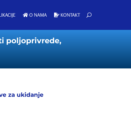
IKACIJE
O NAMA
KONTAKT
ti poljoprivrede,
ive za ukidanje