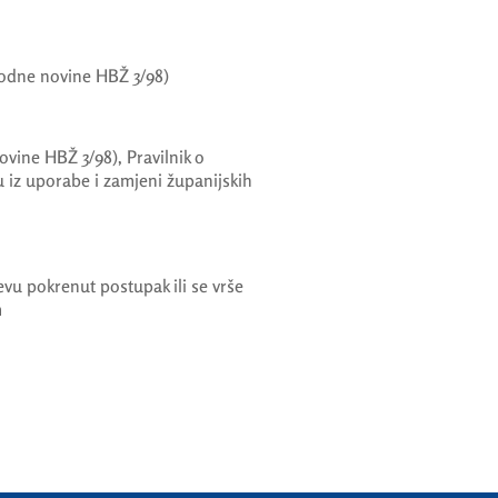
odne novine HBŽ 3/98)
ovine HBŽ 3/98), Pravilnik o
 iz uporabe i zamjeni županijskih
jevu pokrenut postupak ili se vrše
m