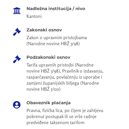
Nadležna institucija / nivo

Kantoni
Zakonski osnov

Zakon o upravnim pristojbama
(Narodne novine HBŽ 3/98)
Podzakonski osnov

Tarifa upravnih pristojbi (Narodne
novine HBŽ 3/98), Pravilnik o izdavanju,
rasparčavanju, povlačenju iz uporabe i
zamjeni županijskih biljega (Narodne
novine HBŽ 5/00)
Obaveznik plaćanja

Pravna, fizička lica, po čijem je zahtjevu
pokrenut postupak ili se vrše radnje
predviđene taksenom tarifom