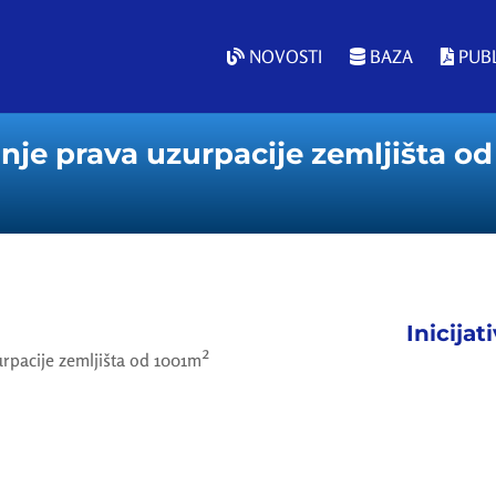
NOVOSTI
BAZA
PUBL
anje prava uzurpacije zemljišta o
Inicijat
urpacije zemljišta od 1001m²