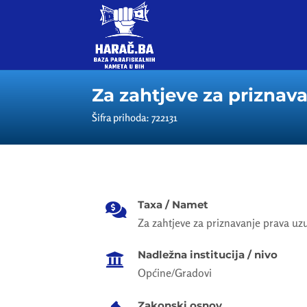
Za zahtjeve za priznav
Šifra prihoda: 722131
Taxa / Namet

Za zahtjeve za priznavanje prava uz
Nadležna institucija / nivo

Općine/Gradovi
Zakonski osnov