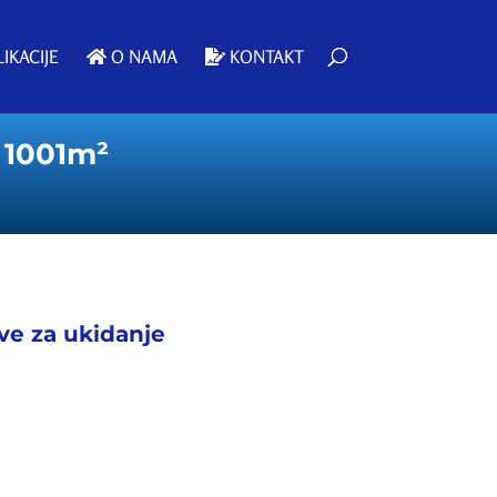
IKACIJE
O NAMA
KONTAKT
d 1001m²
ive za ukidanje