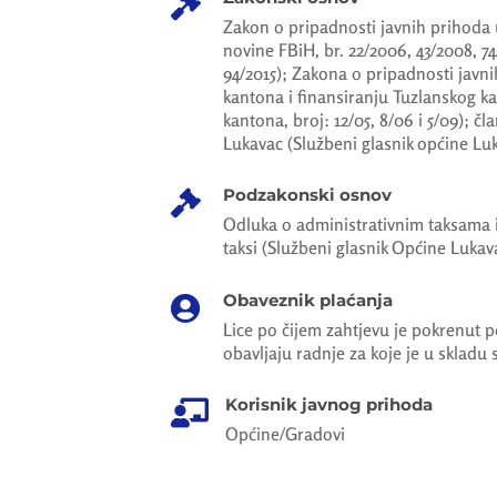

Zakon o pripadnosti javnih prihoda u
novine FBiH, br. 22/2006, 43/2008, 74
94/2015); Zakona o pripadnosti javn
kantona i finansiranju Tuzlanskog k
kantona, broj: 12/05, 8/06 i 5/09); čla
Lukavac (Službeni glasnik općine Luka
Podzakonski osnov

Odluka o administrativnim taksama i 
taksi (Službeni glasnik Općine Lukava
Obaveznik plaćanja

Lice po čijem zahtjevu je pokrenut p
obavljaju radnje za koje je u skladu
Korisnik javnog prihoda

Općine/Gradovi