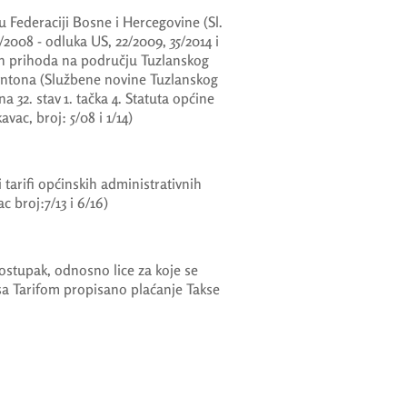
 Federaciji Bosne i Hercegovine (Sl.
/2008 - odluka US, 22/2009, 35/2014 i
ih prihoda na području Tuzlanskog
antona (Službene novine Tuzlanskog
na 32. stav 1. tačka 4. Statuta općine
vac, broj: 5/08 i 1/14)
tarifi općinskih administrativnih
c broj:7/13 i 6/16)
ostupak, odnosno lice za koje se
 sa Tarifom propisano plaćanje Takse