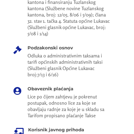
kantona i finansiranju Tuzlanskog
kantona (Službene novine Tuzlanskog
kantona, broj: 12/05, 8/06 i 5/09); člana
32. stav 1. tačka 4. Statuta općine Lukavac
(Službeni glasnik općine Lukavac, broj:
5/08 i 1/14)
Podzakonski osnov

Odluka o administrativnim taksama i
tarifi općinskih administrativnih taksi
(Službeni glasnik Općine Lukavac
broj:7/13 i 6/16)
Obaveznik plaćanja

Lice po čijem zahtjevu je pokrenut
postupak, odnosno lice za koje se
obavljaju radnje za koje je u skladu sa
Tarifom propisano plaćanje Takse
Korisnik javnog prihoda
