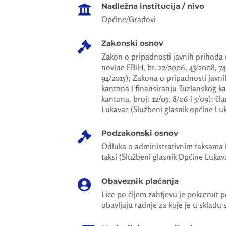
Nadležna institucija / nivo

Općine/Gradovi
Zakonski osnov

Zakon o pripadnosti javnih prihoda u
novine FBiH, br. 22/2006, 43/2008, 74
94/2015); Zakona o pripadnosti javn
kantona i finansiranju Tuzlanskog k
kantona, broj: 12/05, 8/06 i 5/09); čla
Lukavac (Službeni glasnik općine Luka
Podzakonski osnov

Odluka o administrativnim taksama i 
taksi (Službeni glasnik Općine Lukava
Obaveznik plaćanja

Lice po čijem zahtjevu je pokrenut p
obavljaju radnje za koje je u skladu