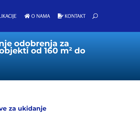
IKACIJE
O NAMA
KONTAKT
anje odobrenja za
objekti od 160 m² do
ive za ukidanje