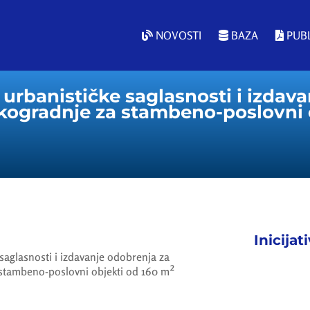
NOVOSTI
BAZA
PUBL
 urbanističke saglasnosti i izdav
kogradnje za stambeno-poslovni 
Inicijat
 saglasnosti i izdavanje odobrenja za
 stambeno-poslovni objekti od 160 m²