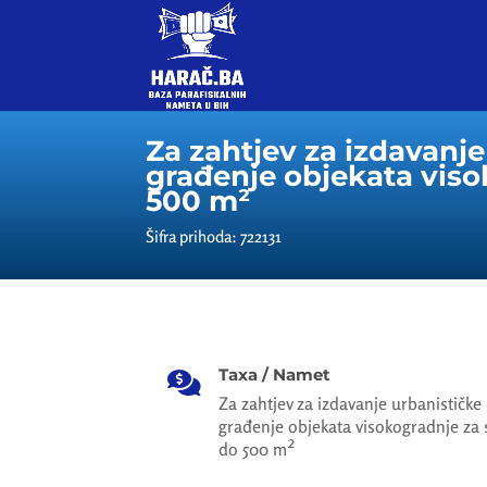
Za zahtjev za izdavanje
građenje objekata viso
500 m²
Šifra prihoda: 722131
Taxa / Namet

Za zahtjev za izdavanje urbanističke
građenje objekata visokogradnje za
do 500 m²