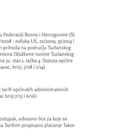
 Federaciji Bosne i Hercegovine (Sl.
/2008 - odluka US, 22/2009, 35/2014 i
ih prihoda na području Tuzlanskog
antona (Službene novine Tuzlanskog
na 32. stav 1. tačka 4. Statuta općine
vac, broj: 5/08 i 1/14)
tarifi općinskih administrativnih
c broj:7/13 i 6/16)
ostupak, odnosno lice za koje se
 sa Tarifom propisano plaćanje Takse