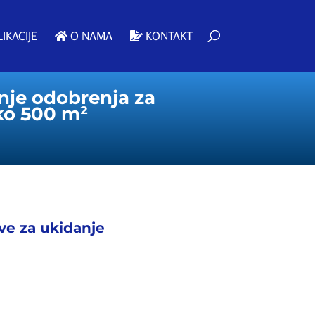
IKACIJE
O NAMA
KONTAKT
anje odobrenja za
ko 500 m²
ive za ukidanje