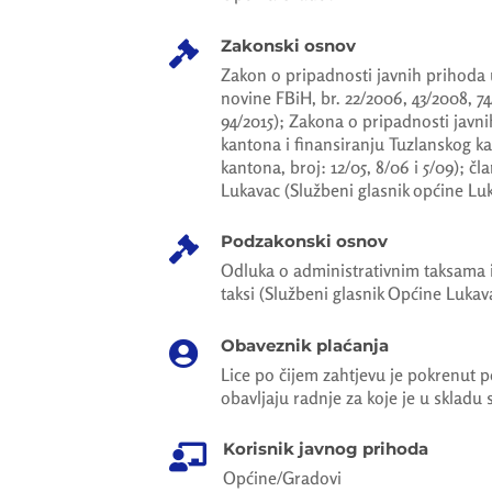
Zakonski osnov

Zakon o pripadnosti javnih prihoda u
novine FBiH, br. 22/2006, 43/2008, 74
94/2015); Zakona o pripadnosti javn
kantona i finansiranju Tuzlanskog k
kantona, broj: 12/05, 8/06 i 5/09); čla
Lukavac (Službeni glasnik općine Luka
Podzakonski osnov

Odluka o administrativnim taksama i 
taksi (Službeni glasnik Općine Lukava
Obaveznik plaćanja

Lice po čijem zahtjevu je pokrenut p
obavljaju radnje za koje je u skladu
Korisnik javnog prihoda

Općine/Gradovi