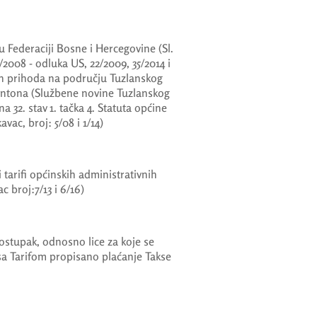
 Federaciji Bosne i Hercegovine (Sl.
/2008 - odluka US, 22/2009, 35/2014 i
ih prihoda na području Tuzlanskog
antona (Službene novine Tuzlanskog
na 32. stav 1. tačka 4. Statuta općine
vac, broj: 5/08 i 1/14)
tarifi općinskih administrativnih
c broj:7/13 i 6/16)
ostupak, odnosno lice za koje se
 sa Tarifom propisano plaćanje Takse