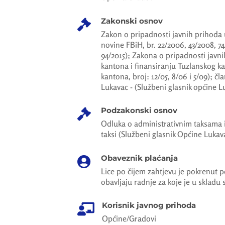
Zakonski osnov

Zakon o pripadnosti javnih prihoda u
novine FBiH, br. 22/2006, 43/2008, 74
94/2015); Zakona o pripadnosti javn
kantona i finansiranju Tuzlanskog k
kantona, broj: 12/05, 8/06 i 5/09); čla
Lukavac - (Službeni glasnik općine Luk
Podzakonski osnov

Odluka o administrativnim taksama i 
taksi (Službeni glasnik Općine Lukava
Obaveznik plaćanja

Lice po čijem zahtjevu je pokrenut p
obavljaju radnje za koje je u skladu
Korisnik javnog prihoda

Općine/Gradovi