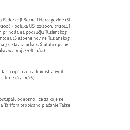
 Federaciji Bosne i Hercegovine (Sl.
/2008 - odluka US, 22/2009, 35/2014 i
ih prihoda na području Tuzlanskog
antona (Službene novine Tuzlanskog
na 32. stav 1. tačka 4. Statuta općine
avac, broj: 5/08 i 1/14)
tarifi općinskih administrativnih
c broj:7/13 i 6/16)
ostupak, odnosno lice za koje se
 sa Tarifom propisano plaćanje Takse