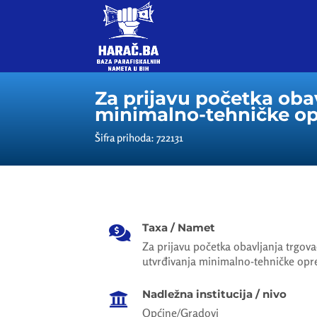
Za prijavu početka obav
minimalno-tehničke opr
Šifra prihoda: 722131
Taxa / Namet

Za prijavu početka obavljanja trgovač
utvrđivanja minimalno-tehničke opre
Nadležna institucija / nivo

Općine/Gradovi