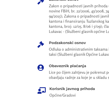

Zakon o pripadnosti javnih prihoda u
novine FBiH, br. 22/2006, 43/2008, 74
94/2015); Zakona o pripadnosti javn
kantona i finansiranju Tuzlanskog k
kantona, broj: 12/05, 8/06 i 5/09); čla
Lukavac - (Službeni glasnik općine Luk
Podzakonski osnov

Odluka o administrativnim taksama i 
taksi (Službeni glasnik Općine Lukava
Obaveznik plaćanja

Lice po čijem zahtjevu je pokrenut p
obavljaju radnje za koje je u skladu
Korisnik javnog prihoda

Općine/Gradovi