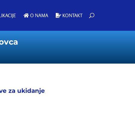
IKACIJE
O NAMA
KONTAKT
novca
ive za ukidanje