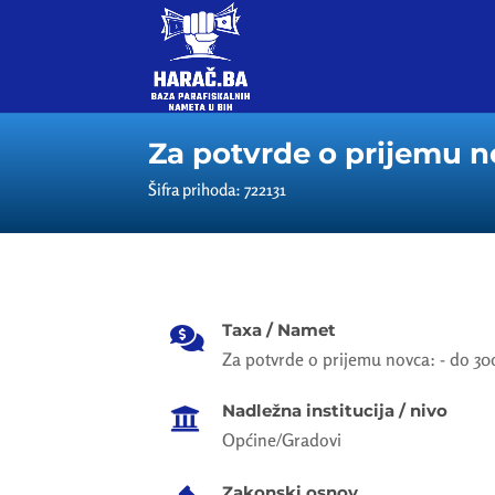
Za potvrde o prijemu n
Šifra prihoda: 722131
Taxa / Namet

Za potvrde o prijemu novca: - do 3
Nadležna institucija / nivo

Općine/Gradovi
Zakonski osnov