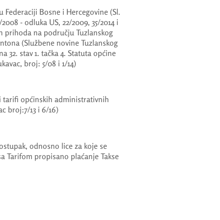
 Federaciji Bosne i Hercegovine (Sl.
/2008 - odluka US, 22/2009, 35/2014 i
ih prihoda na području Tuzlanskog
antona (Službene novine Tuzlanskog
na 32. stav 1. tačka 4. Statuta općine
avac, broj: 5/08 i 1/14)
tarifi općinskih administrativnih
c broj:7/13 i 6/16)
ostupak, odnosno lice za koje se
 sa Tarifom propisano plaćanje Takse