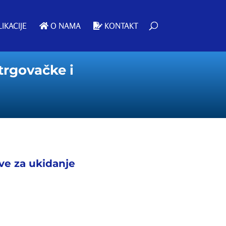
IKACIJE
O NAMA
KONTAKT
trgovačke i
ive za ukidanje