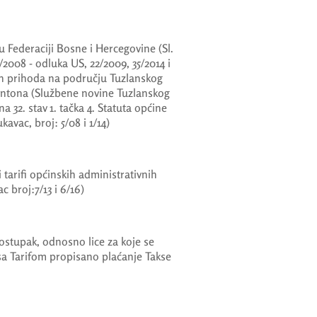
 Federaciji Bosne i Hercegovine (Sl.
/2008 - odluka US, 22/2009, 35/2014 i
ih prihoda na području Tuzlanskog
antona (Službene novine Tuzlanskog
na 32. stav 1. tačka 4. Statuta općine
avac, broj: 5/08 i 1/14)
tarifi općinskih administrativnih
c broj:7/13 i 6/16)
ostupak, odnosno lice za koje se
 sa Tarifom propisano plaćanje Takse