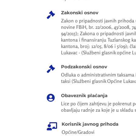
Zakonski osnov

Zakon o pripadnosti javnih prihoda u
novine FBiH, br. 22/2006, 43/2008, 74
94/2015); Zakona o pripadnosti javn
kantona i finansiranju Tuzlanskog k
kantona, broj: 12/05, 8/06 i 5/09); čla
Lukavac - (Službeni glasnik općine Luk
Podzakonski osnov

Odluka o administrativnim taksama i 
taksi (Službeni glasnik Općine Lukava
Obaveznik plaćanja

Lice po čijem zahtjevu je pokrenut p
obavljaju radnje za koje je u skladu
Korisnik javnog prihoda

Općine/Gradovi