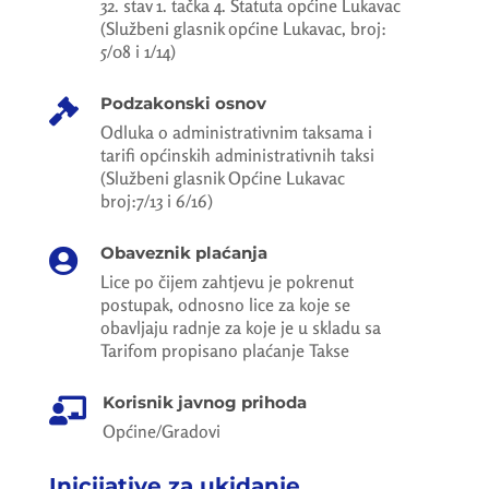
32. stav 1. tačka 4. Statuta općine Lukavac
(Službeni glasnik općine Lukavac, broj:
5/08 i 1/14)
Podzakonski osnov

Odluka o administrativnim taksama i
tarifi općinskih administrativnih taksi
(Službeni glasnik Općine Lukavac
broj:7/13 i 6/16)
Obaveznik plaćanja

Lice po čijem zahtjevu je pokrenut
postupak, odnosno lice za koje se
obavljaju radnje za koje je u skladu sa
Tarifom propisano plaćanje Takse
Korisnik javnog prihoda

Općine/Gradovi
Inicijative za ukidanje