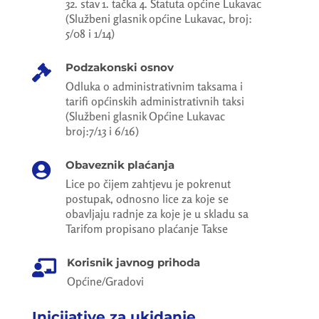
32. stav 1. tačka 4. Statuta općine Lukavac
(Službeni glasnik općine Lukavac, broj:
5/08 i 1/14)
Podzakonski osnov

Odluka o administrativnim taksama i
tarifi općinskih administrativnih taksi
(Službeni glasnik Općine Lukavac
broj:7/13 i 6/16)
Obaveznik plaćanja

Lice po čijem zahtjevu je pokrenut
postupak, odnosno lice za koje se
obavljaju radnje za koje je u skladu sa
Tarifom propisano plaćanje Takse
Korisnik javnog prihoda

Općine/Gradovi
Inicijative za ukidanje