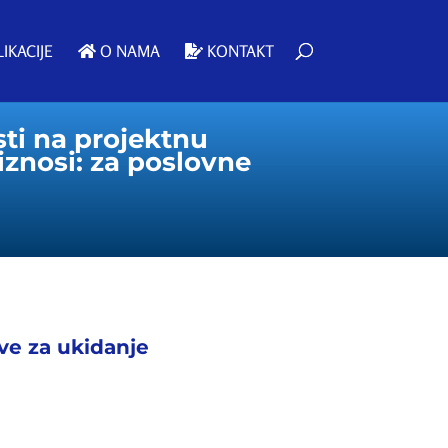
IKACIJE
O NAMA
KONTAKT
sti na projektnu
iznosi: za poslovne
ive za ukidanje