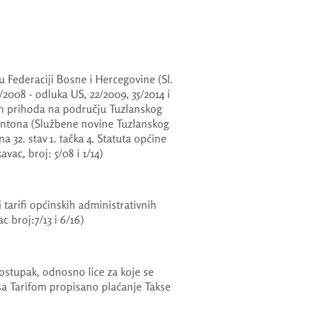
 Federaciji Bosne i Hercegovine (Sl.
/2008 - odluka US, 22/2009, 35/2014 i
ih prihoda na području Tuzlanskog
antona (Službene novine Tuzlanskog
na 32. stav 1. tačka 4. Statuta općine
vac, broj: 5/08 i 1/14)
tarifi općinskih administrativnih
c broj:7/13 i 6/16)
ostupak, odnosno lice za koje se
 sa Tarifom propisano plaćanje Takse