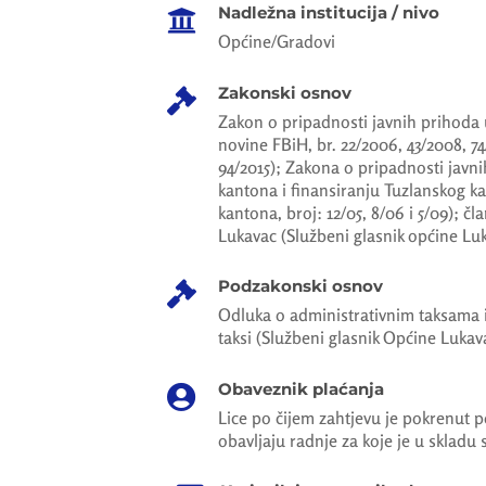
Nadležna institucija / nivo

Općine/Gradovi
Zakonski osnov

Zakon o pripadnosti javnih prihoda u
novine FBiH, br. 22/2006, 43/2008, 74
94/2015); Zakona o pripadnosti javn
kantona i finansiranju Tuzlanskog k
kantona, broj: 12/05, 8/06 i 5/09); čla
Lukavac (Službeni glasnik općine Luka
Podzakonski osnov

Odluka o administrativnim taksama i 
taksi (Službeni glasnik Općine Lukava
Obaveznik plaćanja

Lice po čijem zahtjevu je pokrenut p
obavljaju radnje za koje je u skladu