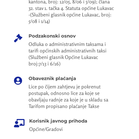
kantona, broj: 12/05, 8/06 i 5/09); člana
32. stav 1. tačka 4. Statuta općine Lukavac
-(Službeni glasnik općine Lukavac, broj:
5/08 i 1/14)
Podzakonski osnov

Odluka o administrativnim taksama i
tarifi općinskih administrativnih taksi
(Službeni glasnik Općine Lukavac
broj:7/13 i 6/16)
Obaveznik plaćanja

Lice po čijem zahtjevu je pokrenut
postupak, odnosno lice za koje se
obavljaju radnje za koje je u skladu sa
Tarifom propisano plaćanje Takse
Korisnik javnog prihoda

Općine/Gradovi