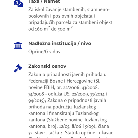
Taxa / Namet

Za iskoličavanje stambenih, stambeno-
poslovnih i poslovnih objekata i
pripadajućih parcela za stambeni objekt
od 160 m² do 500 m²
Nadležna institucija / nivo

Općine/Gradovi
Zakonski osnov

Zakon o pripadnosti javnih prihoda u
Federaciji Bosne i Hercegovine (Sl.
novine FBiH, br. 22/2006, 43/2008,
74/2008 - odluka US, 22/2009, 35/2014 i
94/2015); Zakona o pripadnosti javnih
prihoda na području Tuzlanskog
kantona i finansiranju Tuzlanskog
kantona (Službene novine Tuzlanskog
kantona, broj: 12/05, 8/06 i 5/09); člana
32. stav 1. tačka 4. Statuta općine Lukavac