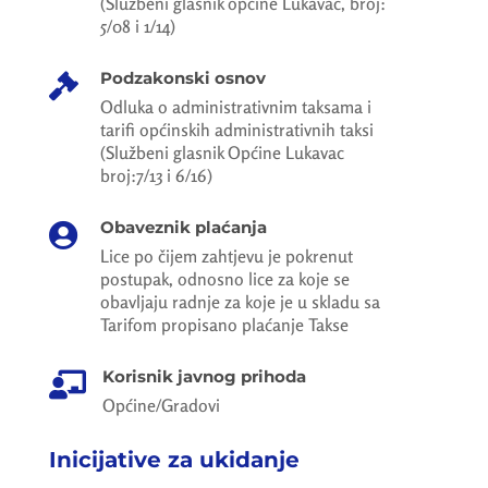
(Službeni glasnik općine Lukavac, broj:
5/08 i 1/14)
Podzakonski osnov

Odluka o administrativnim taksama i
tarifi općinskih administrativnih taksi
(Službeni glasnik Općine Lukavac
broj:7/13 i 6/16)
Obaveznik plaćanja

Lice po čijem zahtjevu je pokrenut
postupak, odnosno lice za koje se
obavljaju radnje za koje je u skladu sa
Tarifom propisano plaćanje Takse
Korisnik javnog prihoda

Općine/Gradovi
Inicijative za ukidanje