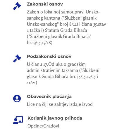
Zakonski osnov

Zakon o lokalnoj samoupravi Unsko-
sanskog kantona ("Službeni glasnik
Unsko-sanskog" broj 8/11) i člana 35.stav
1 tačka i) Statuta Grada Bihaća
("Službeni glasnik Grada Bihaća"
br.13/15,13/18)
Podzakonski osnov

U članu 17.Odluka o gradskim
administrativnim taksama ("Službeni
glasnik Grada Bihaća broj 5/15,12/15 i
11/21)
Obaveznik plaćanja

Lice na čiji se zahtjev izdaje izvod
Korisnik javnog prihoda

Općine/Gradovi