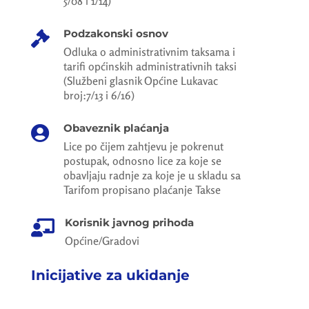
5/08 i 1/14)
Podzakonski osnov

Odluka o administrativnim taksama i
tarifi općinskih administrativnih taksi
(Službeni glasnik Općine Lukavac
broj:7/13 i 6/16)
Obaveznik plaćanja

Lice po čijem zahtjevu je pokrenut
postupak, odnosno lice za koje se
obavljaju radnje za koje je u skladu sa
Tarifom propisano plaćanje Takse
Korisnik javnog prihoda

Općine/Gradovi
Inicijative za ukidanje