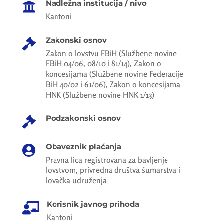
Nadležna institucija / nivo

Kantoni
Zakonski osnov

Zakon o lovstvu FBiH (Službene novine
FBiH 04/06, 08/10 i 81/14), Zakon o
koncesijama (Službene novine Federacije
BiH 40/02 i 61/06), Zakon o koncesijama
HNK (Službene novine HNK 1/13)
Podzakonski osnov

Obaveznik plaćanja

Pravna lica registrovana za bavljenje
lovstvom, privredna društva šumarstva i
lovačka udruženja
Korisnik javnog prihoda

Kantoni