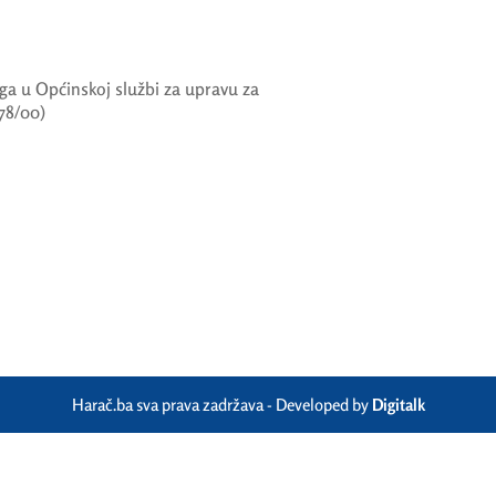
a u Općinskoj službi za upravu za
78/00)
Harač.ba sva prava zadržava - Developed by
Digitalk