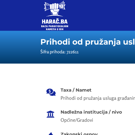
Prihodi od pružanja us
Šifra prihoda: 722611
Taxa / Namet

Prihodi od pružanja usluga građani
Nadležna institucija / nivo

Općine/Gradovi
Zakonski osnov