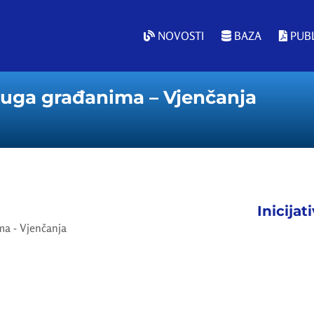
NOVOSTI
BAZA
PUBL
luga građanima – Vjenčanja
Inicijat
ma - Vjenčanja