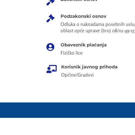

Podzakonski osnov

Odluka o naknadama posebnih uslug
oblast opće uprave (broj 08/01-49-15
Obaveznik plaćanja

Fizičko lice
Korisnik javnog prihoda

Općine/Gradovi