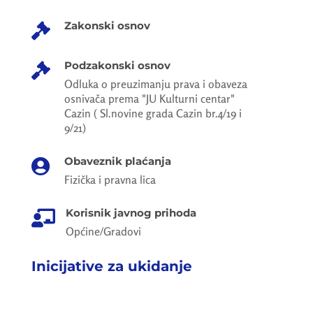
Zakonski osnov

Podzakonski osnov

Odluka o preuzimanju prava i obaveza
osnivača prema "JU Kulturni centar"
Cazin ( Sl.novine grada Cazin br.4/19 i
9/21)
Obaveznik plaćanja

Fizička i pravna lica
Korisnik javnog prihoda

Općine/Gradovi
Inicijative za ukidanje