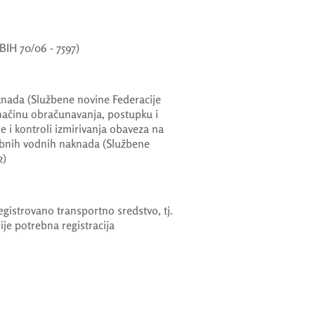
IH 70/06 - 7597)
knada (Službene novine Federacije
o načinu obračunavanja, postupku i
 i kontroli izmirivanja obaveza na
bnih vodnih naknada (Službene
2)
 registrovano transportno sredstvo, tj.
ije potrebna registracija