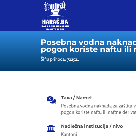
Posebna vodna naknada 
pogon koriste naftu ili
Šifra prihoda: 722521
Taxa / Namet

Posebna vodna naknada za zaštitu v
pogon koriste naftu ili naftne deriva
Nadležna institucija / nivo

Kantoni