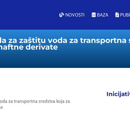
NOVOSTI
BAZA
PUBL
za zaštitu voda za transportna s
 naftne derivate
Inicijat
oda za transportna sredstva koja za
te