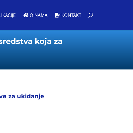
IKACIJE
O NAMA
KONTAKT
redstva koja za
ive za ukidanje