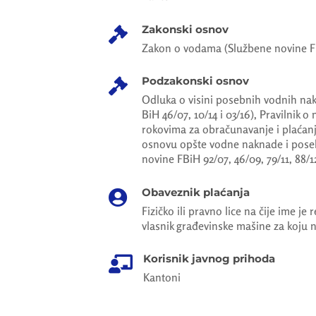
Zakonski osnov

Zakon o vodama (Službene novine FB
Podzakonski osnov

Odluka o visini posebnih vodnih na
BiH 46/07, 10/14 i 03/16), Pravilnik 
rokovima za obračunavanje i plaćanje
osnovu opšte vodne naknade i pose
novine FBiH 92/07, 46/09, 79/11, 88/1
Obaveznik plaćanja

Fizičko ili pravno lice na čije ime je
vlasnik građevinske mašine za koju n
Korisnik javnog prihoda

Kantoni