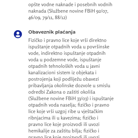
opšte vodne naknade i posebnih vodnih
naknada (Službene novine FBiH 92/07,
46/09, 79/11, 88/12)
Obaveznik plaćanja

Fizičko i pravno lice koje vrši direktno
ispuštanje otpadnih voda u površinske
vode, indirektno ispuštanje otpadnih
voda u podzemne vode, ispuštanje
otpadnih tehnoloških voda u javni
kanalizacioni sistem iz objekata i
postrojenja koji podliježu obavezi
pribavljanja okolinske dozvole u smislu
odredbi Zakona o zaštiti okoliša
(Službene novine FBiH 33/03) i ispuštanje
otpadnih voda naselja; fizičko i pravno
lice koje vrši uzgoj ribe u vještačkim
ribnjacima ili u kavezima; fizičko i
pravno lice koje proizvodi ili uvozi
hemikalije za zaštitu bilja; fizičko i
pravno lice koje proizvodi ili uvozi