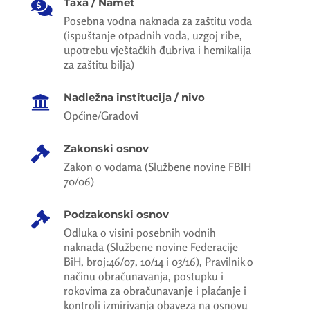
Taxa / Namet

Posebna vodna naknada za zaštitu voda
(ispuštanje otpadnih voda, uzgoj ribe,
upotrebu vještačkih đubriva i hemikalija
za zaštitu bilja)
Nadležna institucija / nivo

Općine/Gradovi
Zakonski osnov

Zakon o vodama (Službene novine FBIH
70/06)
Podzakonski osnov

Odluka o visini posebnih vodnih
naknada (Službene novine Federacije
BiH, broj:46/07, 10/14 i 03/16), Pravilnik o
načinu obračunavanja, postupku i
rokovima za obračunavanje i plaćanje i
kontroli izmirivanja obaveza na osnovu