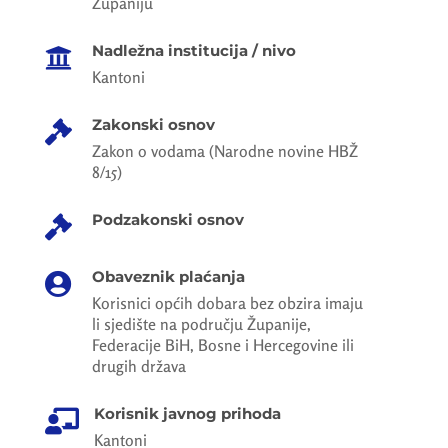
Županiju
Nadležna institucija / nivo

Kantoni
Zakonski osnov

Zakon o vodama (Narodne novine HBŽ
8/15)
Podzakonski osnov

Obaveznik plaćanja

Korisnici općih dobara bez obzira imaju
li sjedište na području Županije,
Federacije BiH, Bosne i Hercegovine ili
drugih država
Korisnik javnog prihoda

Kantoni