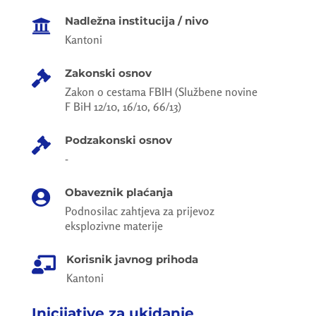
Nadležna institucija / nivo

Kantoni
Zakonski osnov

Zakon o cestama FBIH (Službene novine
F BiH 12/10, 16/10, 66/13)
Podzakonski osnov

-
Obaveznik plaćanja

Podnosilac zahtjeva za prijevoz
eksplozivne materije
Korisnik javnog prihoda

Kantoni
Inicijative za ukidanje