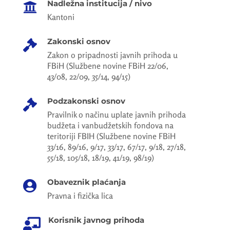
Nadležna institucija / nivo

Kantoni
Zakonski osnov

Zakon o pripadnosti javnih prihoda u
FBiH (Službene novine FBiH 22/06,
43/08, 22/09, 35/14, 94/15)
Podzakonski osnov

Pravilnik o načinu uplate javnih prihoda
budžeta i vanbudžetskih fondova na
teritoriji FBIH (Službene novine FBiH
33/16, 89/16, 9/17, 33/17, 67/17, 9/18, 27/18,
55/18, 105/18, 18/19, 41/19, 98/19)
Obaveznik plaćanja

Pravna i fizička lica
Korisnik javnog prihoda
