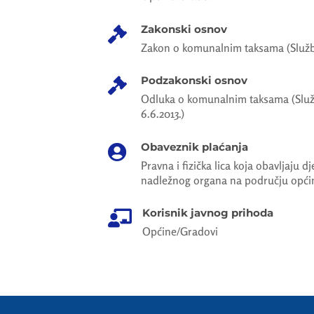
Zakonski osnov

Zakon o komunalnim taksama (Služben
Podzakonski osnov

Odluka o komunalnim taksama (Služb
6.6.2013.)
Obaveznik plaćanja

Pravna i fizička lica koja obavljaju 
nadležnog organa na području opći
Korisnik javnog prihoda

Općine/Gradovi