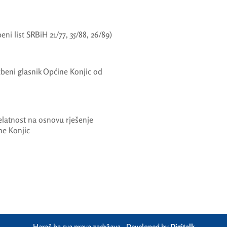
i list SRBiH 21/77, 35/88, 26/89)
eni glasnik Općine Konjic od
djelatnost na osnovu rješenje
ne Konjic
Harač.ba sva prava zadržava - Developed by
Digitalk