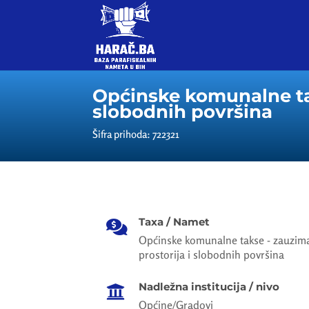
Općinske komunalne tak
slobodnih površina
Šifra prihoda: 722321
Taxa / Namet

Općinske komunalne takse - zauzima
prostorija i slobodnih površina
Nadležna institucija / nivo

Općine/Gradovi