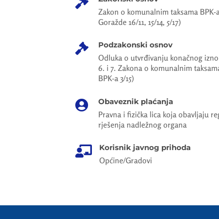

Zakon o komunalnim taksama BPK-a
Goražde 16/11, 15/14, 5/17)
Podzakonski osnov

Odluka o utvrđivanju konačnog iznosa
6. i 7. Zakona o komunalnim taksa
BPK-a 3/15)
Obaveznik plaćanja

Pravna i fizička lica koja obavljaju 
rješenja nadležnog organa
Korisnik javnog prihoda

Općine/Gradovi