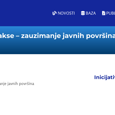
NOVOSTI
BAZA
PUBL
kse – zauzimanje javnih površin
Inicijat
nje javnih površina