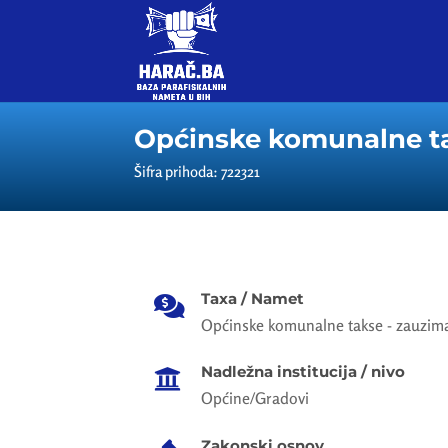
Općinske komunalne ta
Šifra prihoda: 722321
Taxa / Namet

Općinske komunalne takse - zauzima
Nadležna institucija / nivo

Općine/Gradovi
Zakonski osnov