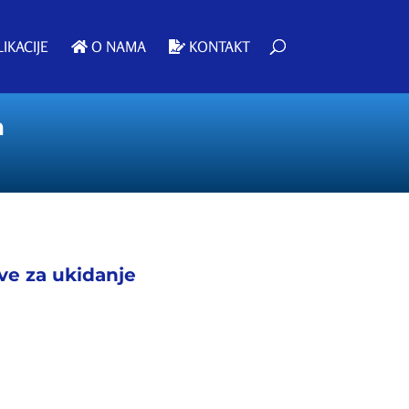
IKACIJE
O NAMA
KONTAKT
a
ive za ukidanje