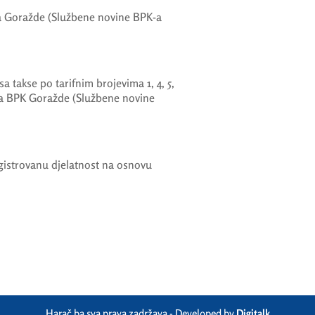
 Goražde (Službene novine BPK-a
 takse po tarifnim brojevima 1, 4, 5,
ma BPK Goražde (Službene novine
registrovanu djelatnost na osnovu
Harač.ba sva prava zadržava - Developed by
Digitalk