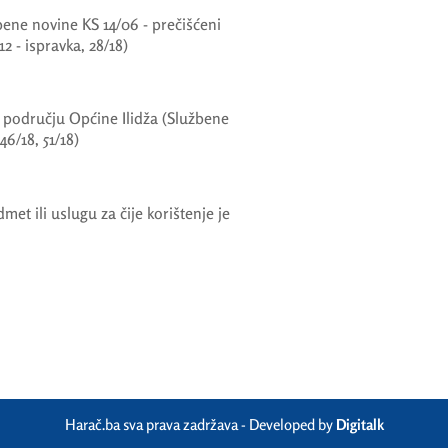
ne novine KS 14/06 - prečišćeni
/12 - ispravka, 28/18)
 području Općine Ilidža (Službene
46/18, 51/18)
edmet ili uslugu za čije korištenje je
Harač.ba sva prava zadržava - Developed by
Digitalk