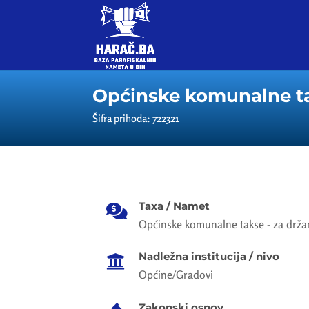
Općinske komunalne tak
Šifra prihoda: 722321
Taxa / Namet

Općinske komunalne takse - za držan
Nadležna institucija / nivo

Općine/Gradovi
Zakonski osnov