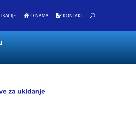
IKACIJE
O NAMA
KONTAKT
u
ive za ukidanje