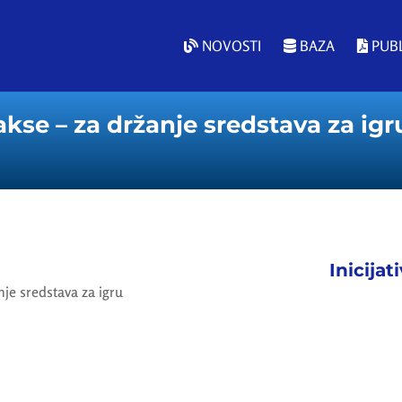
NOVOSTI
BAZA
PUBL
se – za držanje sredstava za igr
Inicijat
je sredstava za igru