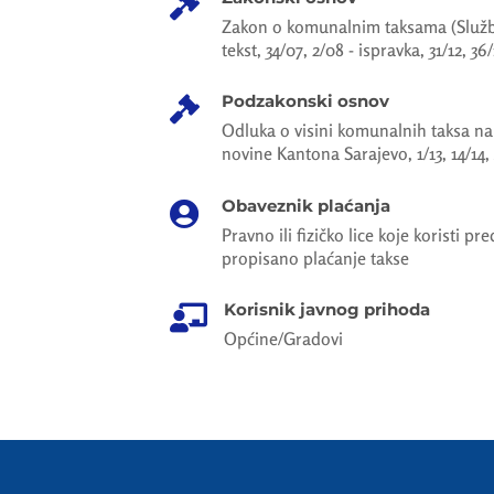

Zakon o komunalnim taksama (Službe
tekst, 34/07, 2/08 - ispravka, 31/12, 36
Podzakonski osnov

Odluka o visini komunalnih taksa na
novine Kantona Sarajevo, 1/13, 14/14, 
Obaveznik plaćanja

Pravno ili fizičko lice koje koristi pr
propisano plaćanje takse
Korisnik javnog prihoda

Općine/Gradovi