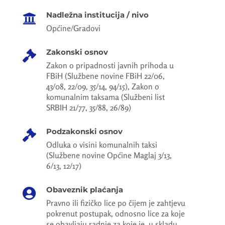
Nadležna institucija / nivo

Općine/Gradovi
Zakonski osnov

Zakon o pripadnosti javnih prihoda u
FBiH (Službene novine FBiH 22/06,
43/08, 22/09, 35/14, 94/15), Zakon o
komunalnim taksama (Službeni list
SRBIH 21/77, 35/88, 26/89)
Podzakonski osnov

Odluka o visini komunalnih taksi
(Službene novine Općine Maglaj 3/13,
6/13, 12/17)
Obaveznik plaćanja

Pravno ili fizičko lice po čijem je zahtjevu
pokrenut postupak, odnosno lice za koje
se obavljaju radnje za koje je, u skladu