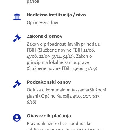
panoa
Nadležna institucija / nivo

Općine/Gradovi
Zakonski osnov

Zakon o pripadnosti javnih prihoda u
FBiH (Službene novine FBiH 22/06,
43/08, 22/09, 35/14, 94/15), Zakon o
principima lokalne samouprave
(Službene novine FBiH 49/06, 51/09)
Podzakonski osnov

Odluka o komunalnim taksama(Službeni
glasnik Općine Kalesija 4/10, 1/17, 3/17,
6/18)
Obaveznik plaćanja

Pravno ili fizičko lice - podnosilac
zahtjeva, odnosno, poreske prijave, na