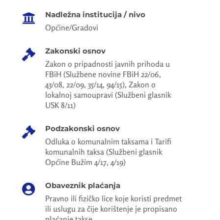
Nadležna institucija / nivo

Općine/Gradovi
Zakonski osnov

Zakon o pripadnosti javnih prihoda u
FBiH (Službene novine FBiH 22/06,
43/08, 22/09, 35/14, 94/15), Zakon o
lokalnoj samoupravi (Službeni glasnik
USK 8/11)
Podzakonski osnov

Odluka o komunalnim taksama i Tarifi
komunalnih taksa (Službeni glasnik
Općine Bužim 4/17, 4/19)
Obaveznik plaćanja

Pravno ili fizičko lice koje koristi predmet
ili uslugu za čije korištenje je propisano
plaćanje takse.