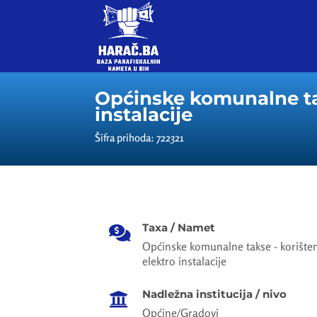
Općinske komunalne tak
instalacije
Šifra prihoda: 722321
Taxa / Namet

Općinske komunalne takse - korišten
elektro instalacije
Nadležna institucija / nivo

Općine/Gradovi