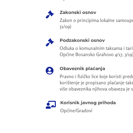
Zakonski osnov

Zakon o principima lokalne samoupr
51/09)
Podzakonski osnov

Odluka o komunalnim taksama i tarif
Općine Bosansko Grahovo 4/17, 3/19
Obaveznik plaćanja

Pravno i fizičko lice koje koristi pre
korištenje je propisano plaćanje taks
više obaveznika njihova obaveza je s
Korisnik javnog prihoda

Općine/Gradovi