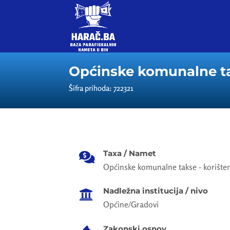
Općinske komunalne ta
Šifra prihoda: 722321
Taxa / Namet

Općinske komunalne takse - korište
Nadležna institucija / nivo

Općine/Gradovi
Zakonski osnov