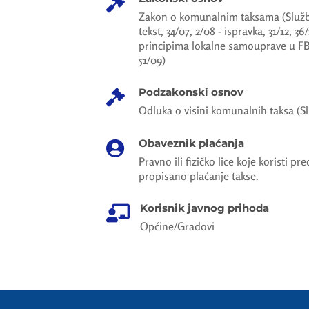

Zakon o komunalnim taksama (Službe
tekst, 34/07, 2/08 - ispravka, 31/12, 36
principima lokalne samouprave u FB
51/09)
Podzakonski osnov

Odluka o visini komunalnih taksa (Slu
Obaveznik plaćanja

Pravno ili fizičko lice koje koristi pr
propisano plaćanje takse.
Korisnik javnog prihoda

Općine/Gradovi