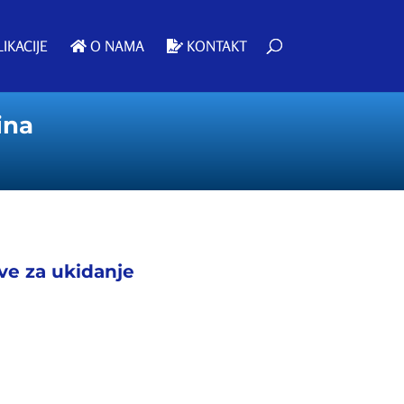
IKACIJE
O NAMA
KONTAKT
ina
ive za ukidanje