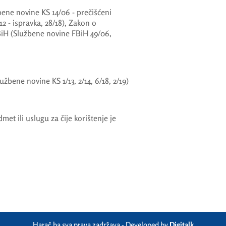
ne novine KS 14/06 - prečišćeni
/12 - ispravka, 28/18), Zakon o
iH (Službene novine FBiH 49/06,
žbene novine KS 1/13, 2/14, 6/18, 2/19)
edmet ili uslugu za čije korištenje je
Harač.ba sva prava zadržava - Developed by
Digitalk