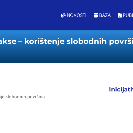
NOVOSTI
BAZA
PUBL
kse – korištenje slobodnih površ
Inicijat
nje slobodnih površina