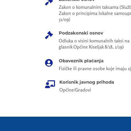

Zakon o komunalnim taksama (Služben
Zakon o principima lokalne samoupr
51/09)
Podzakonski osnov

Odluka o visini komunalnih taksi na
glasnik Općine Kiseljak 8/18, 1/19)
Obaveznik plaćanja

Fizičke ili pravne osobe koje imaju s
Korisnik javnog prihoda

Općine/Gradovi