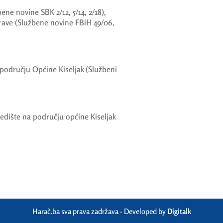
e novine SBK 2/12, 5/14, 2/18),
ave (Službene novine FBiH 49/06,
 području Općine Kiseljak (Službeni
jedište na području općine Kiseljak
Harač.ba sva prava zadržava - Developed by
Digitalk