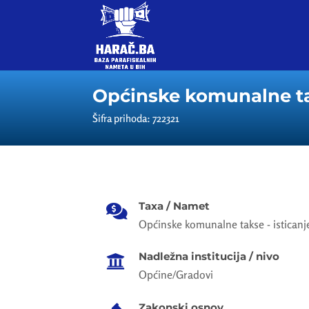
Općinske komunalne tak
Šifra prihoda: 722321
Taxa / Namet

Općinske komunalne takse - isticanj
Nadležna institucija / nivo

Općine/Gradovi
Zakonski osnov