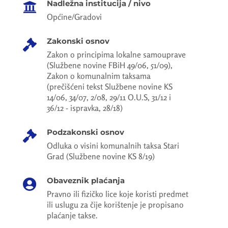
Nadležna institucija / nivo

Općine/Gradovi
Zakonski osnov

Zakon o principima lokalne samouprave
(Službene novine FBiH 49/06, 51/09),
Zakon o komunalnim taksama
(prečišćeni tekst Službene novine KS
14/06, 34/07, 2/08, 29/11 O.U.S, 31/12 i
36/12 - ispravka, 28/18)
Podzakonski osnov

Odluka o visini komunalnih taksa Stari
Grad (Službene novine KS 8/19)
Obaveznik plaćanja

Pravno ili fizičko lice koje koristi predmet
ili uslugu za čije korištenje je propisano
plaćanje takse.