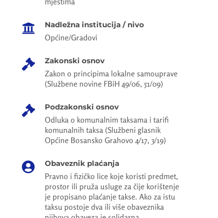
mjestima
Nadležna institucija / nivo

Općine/Gradovi
Zakonski osnov

Zakon o principima lokalne samouprave
(Službene novine FBiH 49/06, 51/09)
Podzakonski osnov

Odluka o komunalnim taksama i tarifi
komunalnih taksa (Službeni glasnik
Općine Bosansko Grahovo 4/17, 3/19)
Obaveznik plaćanja

Pravno i fizičko lice koje koristi predmet,
prostor ili pruža usluge za čije korištenje
je propisano plaćanje takse. Ako za istu
taksu postoje dva ili više obaveznika
njihova obaveza je solidarna.