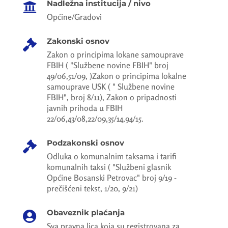
Nadležna institucija / nivo

Općine/Gradovi
Zakonski osnov

Zakon o principima lokane samouprave
FBIH ( "Službene novine FBIH" broj
49/06,51/09, )Zakon o principima lokalne
samouprave USK ( " Službene novine
FBIH", broj 8/11), Zakon o pripadnosti
javnih prihoda u FBIH
22/06,43/08,22/09,35/14,94/15.
Podzakonski osnov

Odluka o komunalnim taksama i tarifi
komunalnih taksi ( "Službeni glasnik
Općine Bosanski Petrovac" broj 9/19 -
prečišćeni tekst, 1/20, 9/21)
Obaveznik plaćanja

Sva pravna lica koja su registrovana za