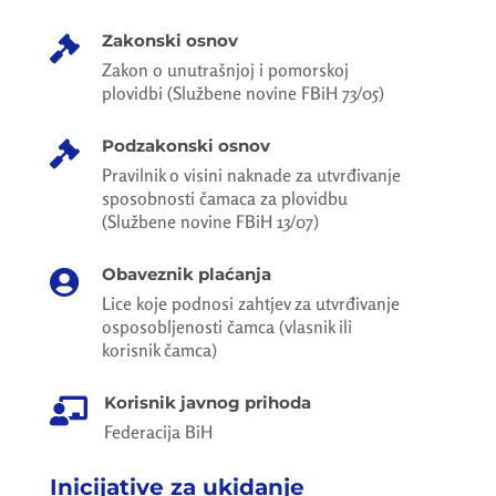
Zakonski osnov

Zakon o unutrašnjoj i pomorskoj
plovidbi (Službene novine FBiH 73/05)
Podzakonski osnov

Pravilnik o visini naknade za utvrđivanje
sposobnosti čamaca za plovidbu
(Službene novine FBiH 13/07)
Obaveznik plaćanja

Lice koje podnosi zahtjev za utvrđivanje
osposobljenosti čamca (vlasnik ili
korisnik čamca)
Korisnik javnog prihoda

Federacija BiH
Inicijative za ukidanje