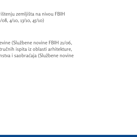
ištenju zemljišta na nivou FBIH
08, 4/10, 13/10, 45/10)
evine (Službene novine FBIH 21/06,
tručnih ispita iz oblasti arhitekture,
instva i saobraćaja (Službene novine