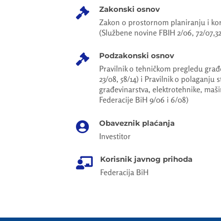
Zakonski osnov

Zakon o prostornom planiranju i kor
(Službene novine FBIH 2/06, 72/07,32/
Podzakonski osnov

Pravilnik o tehničkom pregledu građ
23/08, 58/14) i Pravilnik o polaganju s
građevinarstva, elektrotehnike, maš
Federacije BiH 9/06 i 6/08)
Obaveznik plaćanja

Investitor
Korisnik javnog prihoda

Federacija BiH