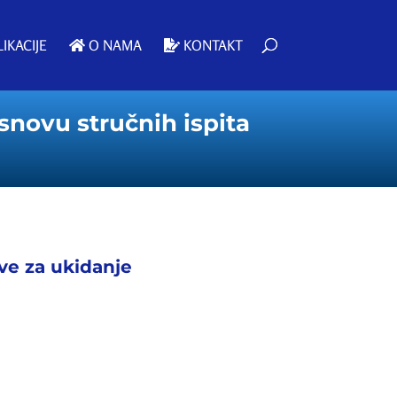
IKACIJE
O NAMA
KONTAKT
snovu stručnih ispita
ive za ukidanje