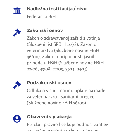
Nadležna institucija / nivo

Federacija BiH
Zakonski osnov

Zakon o zdravstvenoj zaštiti životinja
(Službeni list SRBIH 14/78), Zakon o
veterinarstvu (Službene novine FBiH
46/00), Zakon o pripadnosti javnih
prihoda u FBiH (Službene novine FBiH
22/06, 43/08, 22/09, 35/14, 94/15)
Podzakonski osnov

Odluka o visini i načinu uplate naknade
za veterinarsko - sanitarni pregled
(Službene novine FBIH 26/00)
Obaveznik plaćanja

Fizičko i pravno lice koje podnosi zahtjev
za izvršenje veterinarsko-sanitarnog