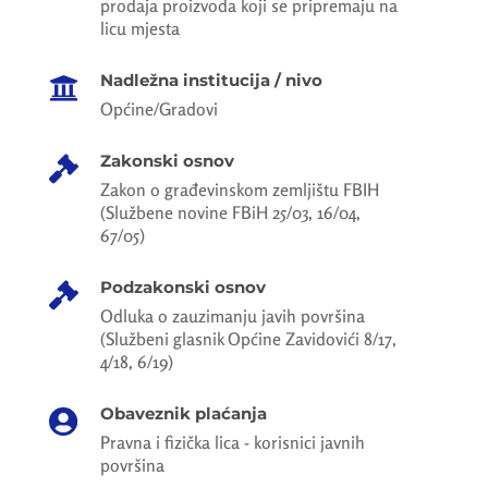
prodaja proizvoda koji se pripremaju na
licu mjesta
Nadležna institucija / nivo

Općine/Gradovi
Zakonski osnov

Zakon o građevinskom zemljištu FBIH
(Službene novine FBiH 25/03, 16/04,
67/05)
Podzakonski osnov

Odluka o zauzimanju javih površina
(Službeni glasnik Općine Zavidovići 8/17,
4/18, 6/19)
Obaveznik plaćanja

Pravna i fizička lica - korisnici javnih
površina