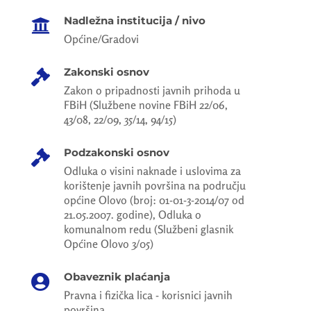
Nadležna institucija / nivo

Općine/Gradovi
Zakonski osnov

Zakon o pripadnosti javnih prihoda u
FBiH (Službene novine FBiH 22/06,
43/08, 22/09, 35/14, 94/15)
Podzakonski osnov

Odluka o visini naknade i uslovima za
korištenje javnih površina na području
općine Olovo (broj: 01-01-3-2014/07 od
21.05.2007. godine), Odluka o
komunalnom redu (Službeni glasnik
Općine Olovo 3/05)
Obaveznik plaćanja

Pravna i fizička lica - korisnici javnih
površina