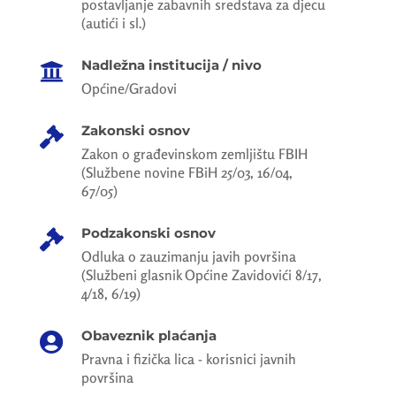
postavljanje zabavnih sredstava za djecu
(autići i sl.)
Nadležna institucija / nivo

Općine/Gradovi
Zakonski osnov

Zakon o građevinskom zemljištu FBIH
(Službene novine FBiH 25/03, 16/04,
67/05)
Podzakonski osnov

Odluka o zauzimanju javih površina
(Službeni glasnik Općine Zavidovići 8/17,
4/18, 6/19)
Obaveznik plaćanja

Pravna i fizička lica - korisnici javnih
površina