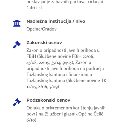
postavljanje zabavnih parkova, cirkusni
šatri i sl.
Nadležna institucija / nivo

Općine/Gradovi
Zakonski osnov

Zakon o pripadnosti javnih prihoda u
FBiH (Službene novine FBiH 22/06,
43/08, 22/09, 35/14, 94/15), Zakon o
pripadnosti javnih prihoda na području
Tuzlanskog kantona i finansiranju
Tuzlanskog kantona (Službene novine TK
12/05, 8/06, 5/09)
Podzakonski osnov

Odluka o privremenom korištenju javnih
površina (Službeni glasnik Općine Čelić
6/10)