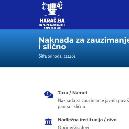
Naknada za zauzimanje 
i slično
Šifra prihoda: 722461
Taxa / Namet

Naknada za zauzimanje javnih površi
panoa i slično
Nadležna institucija / nivo

Općine/Gradovi