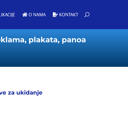
IKACIJE
O NAMA
KONTAKT
eklama, plakata, panoa
ive za ukidanje