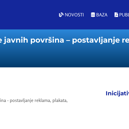
NOVOSTI
BAZA
PUBL
javnih površina – postavljanje r
Inicijat
na - postavljanje reklama, plakata,