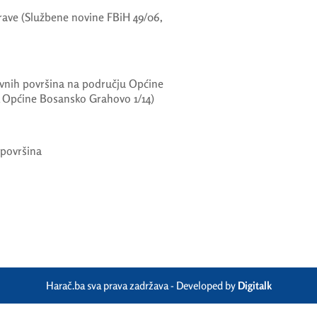
ave (Službene novine FBiH 49/06,
vnih površina na području Općine
 Općine Bosansko Grahovo 1/14)
h površina
Harač.ba sva prava zadržava - Developed by
Digitalk