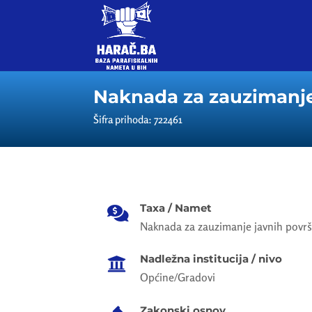
Naknada za zauzimanje j
Šifra prihoda: 722461
Taxa / Namet

Naknada za zauzimanje javnih površina
Nadležna institucija / nivo

Općine/Gradovi
Zakonski osnov