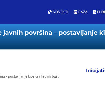
NOVOSTI
BAZA
PUBL
avnih površina – postavljanje kio
Inicijat
 - postavljanje kioska i ljetnih bašti