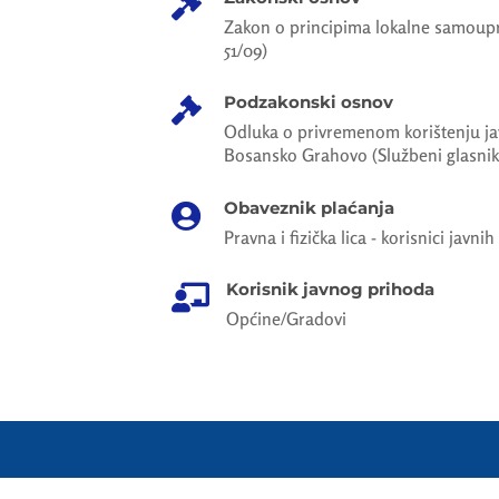

Zakon o principima lokalne samoupr
51/09)
Podzakonski osnov

Odluka o privremenom korištenju ja
Bosansko Grahovo (Službeni glasnik
Obaveznik plaćanja

Pravna i fizička lica - korisnici javni
Korisnik javnog prihoda

Općine/Gradovi