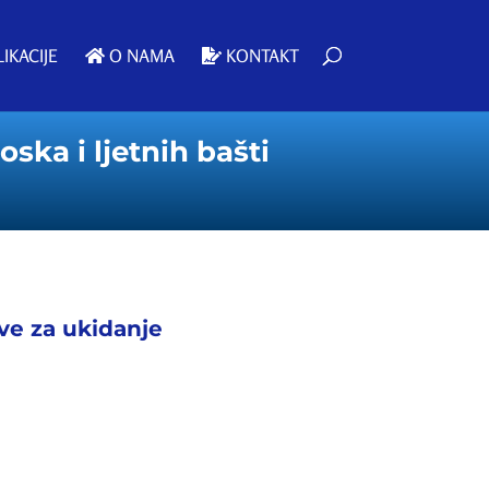
IKACIJE
O NAMA
KONTAKT
ska i ljetnih bašti
ive za ukidanje