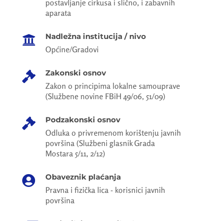
postavljanje cirkusa i slično, i zabavnih
aparata
Nadležna institucija / nivo

Općine/Gradovi
Zakonski osnov

Zakon o principima lokalne samouprave
(Službene novine FBiH 49/06, 51/09)
Podzakonski osnov

Odluka o privremenom korištenju javnih
površina (Službeni glasnik Grada
Mostara 5/11, 2/12)
Obaveznik plaćanja

Pravna i fizička lica - korisnici javnih
površina