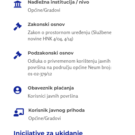
Nadležna institucija / nivo

Općine/Gradovi
Zakonski osnov

Zakon o prostornom uređenju (Službene
novine HNK 4/04, 4/14)
Podzakonski osnov

Odluka o privremenom korištenju javnih
površina na području općine Neum broj:
01-02-379/12
Obaveznik plaćanja

Korisnici javnih površina
Korisnik javnog prihoda

Općine/Gradovi
Inicijative za ukidanje